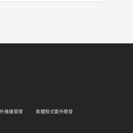
關
訊
息
外維護管理
軟體程式委外開發