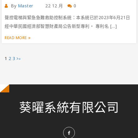
By
Master
22 12 月
0
聲控電梯與緊急急難救助控制系統：本系統已於2023年6月21日
經中華民國經濟部智慧財產局公告新型專利。 專利名 […]
READ MORE
文
1
2
3
»
章
分
頁
葵曜系統有限公司