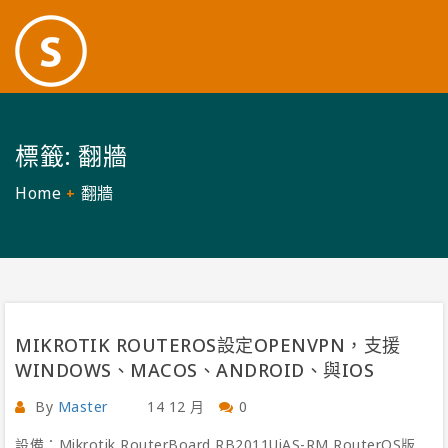
標籤:
翻牆
Home
翻牆
MIKROTIK ROUTEROS設定OPENVPN，支援
WINDOWS、MACOS、ANDROID、與IOS
By
Master
14 12 月
0
設備：Mikrotik RouterBoard RB2011UiAS-RM RouterOS版