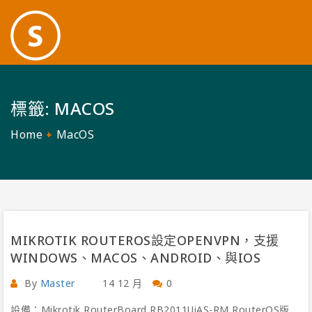
標籤:
MACOS
Home
MacOS
MIKROTIK ROUTEROS設定OPENVPN，支援
WINDOWS、MACOS、ANDROID、與IOS
By
Master
14 12 月
0
設備：Mikrotik RouterBoard RB2011UiAS-RM RouterOS版